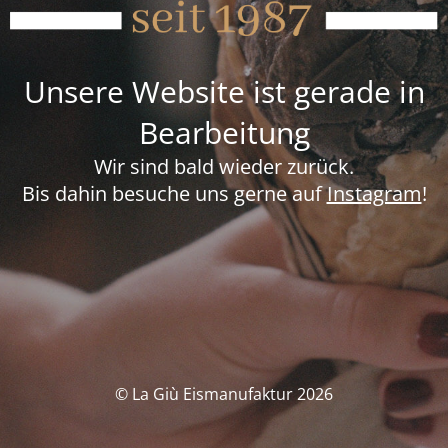
Unsere Website ist gerade in
Bearbeitung
Wir sind bald wieder zurück.
Bis dahin besuche uns gerne auf
Instagram
!
© La Giù Eismanufaktur 2026